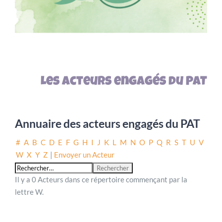
Les acteurs engagés du PAT
Annuaire des acteurs engagés du PAT
#
A
B
C
D
E
F
G
H
I
J
K
L
M
N
O
P
Q
R
S
T
U
V
W
X
Y
Z
|
Envoyer un Acteur
Il y a 0 Acteurs dans ce répertoire commençant par la
lettre W.