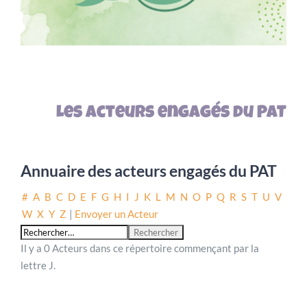
Les acteurs engagés du PAT
Annuaire des acteurs engagés du PAT
#
A
B
C
D
E
F
G
H
I
J
K
L
M
N
O
P
Q
R
S
T
U
V
W
X
Y
Z
|
Envoyer un Acteur
Il y a 0 Acteurs dans ce répertoire commençant par la
lettre J.