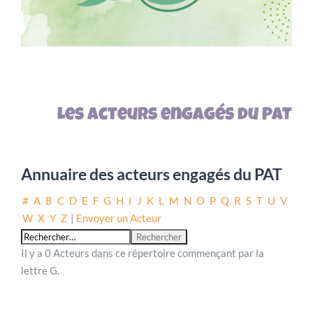
Les acteurs engagés du PAT
Annuaire des acteurs engagés du PAT
#
A
B
C
D
E
F
G
H
I
J
K
L
M
N
O
P
Q
R
S
T
U
V
W
X
Y
Z
|
Envoyer un Acteur
Il y a 0 Acteurs dans ce répertoire commençant par la
lettre G.