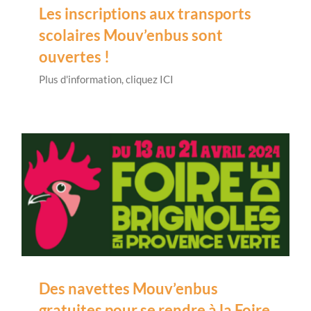
Les inscriptions aux transports
scolaires Mouv’enbus sont
ouvertes !
Plus d'information, cliquez ICI
Des navettes Mouv’enbus
gratuites pour se rendre à la Foire