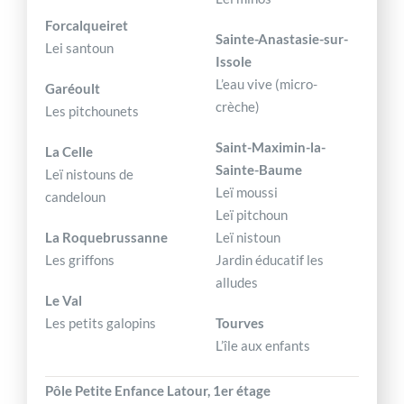
Forcalqueiret
Sainte-Anastasie-sur-
Lei santoun
Issole
L’eau vive (micro-
Garéoult
crèche)
Les pitchounets
Saint-Maximin-la-
La Celle
Sainte-Baume
Leï nistouns de
Leï moussi
candeloun
Leï pitchoun
La Roquebrussanne
Leï nistoun
Les griffons
Jardin éducatif les
alludes
Le Val
Les petits galopins
Tourves
L’île aux enfants
Pôle Petite Enfance Latour, 1er étage