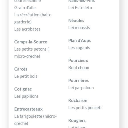
courte échelle
Nans-les-Pins
Grain d’aile
Leï Estelleto
La récréation (halte
Néoules
garderie)
Leï moussis
Les acrobates
Plan d’Aups
Camps-la-Source
Les caganis
Les petits petons (
micro-crèche)
Pourcieux
Bout’choux
Carcès
Le petit bois
Pourrières
Leï parpaioun
Cotignac
Les papillons
Rocbaron
Les petits poucets
Entrecasteaux
La farigoulette (micro-
Rougiers
crèche)
Leï minos