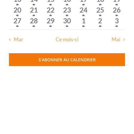
évènement
évènement
évènements
évènements
évènements
évènements
évène
Évènem
2
3
3
2
2
2
2
20
21
22
23
24
25
26
évènements
évènements
évènements
évènements
évènements
évènements
évène
2
2
4
2
2
2
2
27
28
29
30
1
2
3
évènements
évènements
évènements
évènements
évènements
évènement
évène
Mar
Ce mois-ci
Mai
S’ABONNER AU CALENDRIER