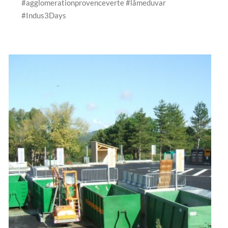
#agglomerationprovenceverte #lâmeduvar
#Indus3Days