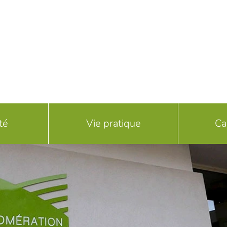
té
Vie pratique
Ca