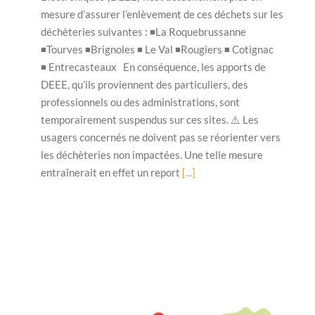
mesure d’assurer l’enlèvement de ces déchets sur les
déchèteries suivantes : ◾La Roquebrussanne
◾Tourves ◾Brignoles ◾ Le Val ◾Rougiers ◾ Cotignac
◾ Entrecasteaux En conséquence, les apports de
DEEE, qu’ils proviennent des particuliers, des
professionnels ou des administrations, sont
temporairement suspendus sur ces sites. ⚠️ Les
usagers concernés ne doivent pas se réorienter vers
les déchèteries non impactées. Une telle mesure
entraînerait en effet un report
[...]