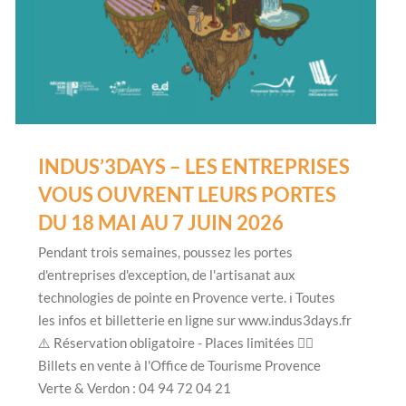
INDUS’3DAYS – LES ENTREPRISES
VOUS OUVRENT LEURS PORTES
DU 18 MAI AU 7 JUIN 2026
Pendant trois semaines, poussez les portes
d'entreprises d'exception, de l'artisanat aux
technologies de pointe en Provence verte. ℹ️ Toutes
les infos et billetterie en ligne sur www.indus3days.fr
⚠️ Réservation obligatoire - Places limitées 👉🏻
Billets en vente à l'Office de Tourisme Provence
Verte & Verdon : 04 94 72 04 21