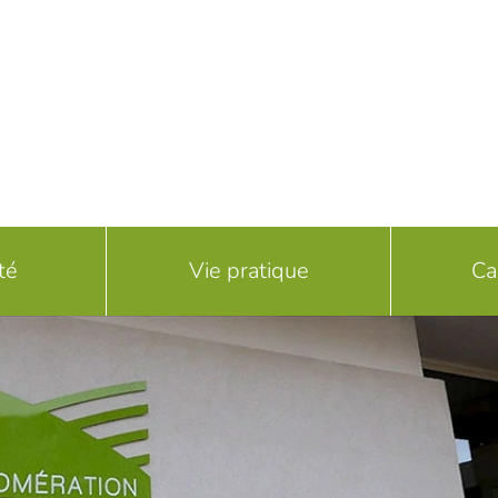
té
Vie pratique
Ca