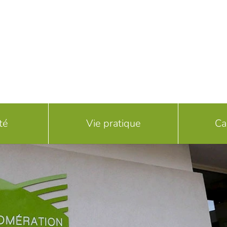
té
Vie pratique
Ca