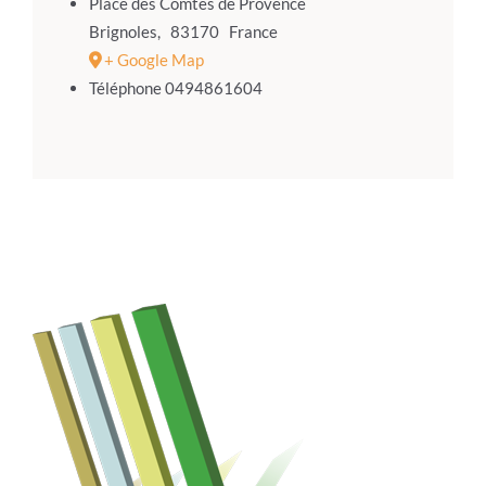
Place des Comtes de Provence
Brignoles
,
83170
France
+ Google Map
Téléphone
0494861604