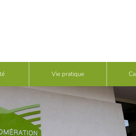
té
Vie pratique
Ca