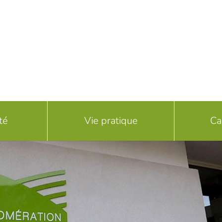
té
Vie pratique
Ca