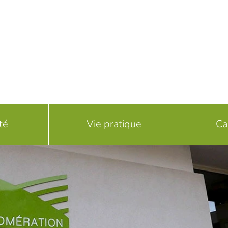
té
Vie pratique
Ca